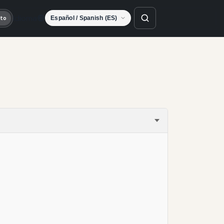
Idioma
to